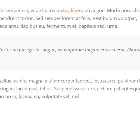
de semper est, vitae luctus
metus libero
eu augue. Morbi purus lib
endrerit tortor. Sed semper lorem at felis. Vestibulum volutpat, l
pede arcu, dapibus eu, fermentum et, dapibus sed, urna.
tortor neque egestas augue, eu vulputate magna eros eu erat. Aliqua
llus lacinia, magna a ullamcorper laoreet, lectus arcu pulvinar risu
scing in, lacinia vel, tellus. Suspendisse ac urna. Etiam pellentesqu
ornare a, lacinia eu, vulputate vel, nisl.