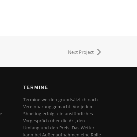
Next Project
TERMINE
Termine werden grundsätzlich nach
Vereinbarung gemacht. Vor jedem
e
Shooting erfolgt ein ausführliches
Vorgespräch über die Art, den
Umfang und den Preis. Das Wetter
kann bei Außenaufnahmen eine Rolle