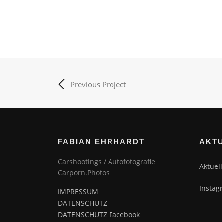
Previous Project
FABIAN EHRHARDT
AKT
Carshootings / Autofotografie
Aktuell
Carporn.Photos
Instag
IMPRESSUM
DATENSCHUTZ
DATENSCHUTZ Facebook