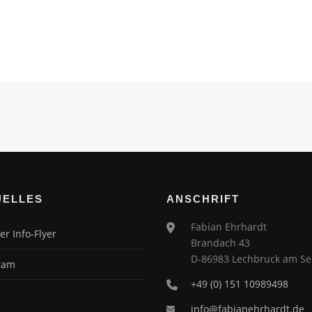
UELLES
ANSCHRIFT
Fabian Ehrhardt
er Info-Flyer
Brandach 43
D-86983 Lechbruck am Se
ram
+49 (0) 151 10989498
info@fabianehrhardt.de