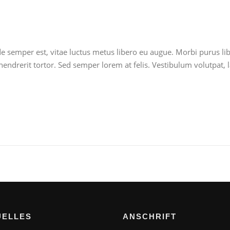
ede semper est, vitae luctus metus libero eu augue. Morbi purus l
endrerit tortor. Sed semper lorem at felis. Vestibulum volutpat, l
UELLES
ANSCHRIFT