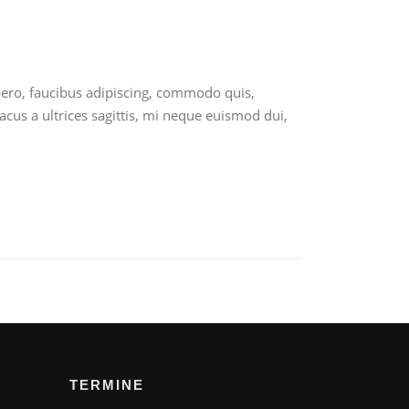
ibero, faucibus adipiscing, commodo quis,
acus a ultrices sagittis, mi neque euismod dui,
TERMINE