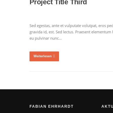
Project Title Third
Sed egestas, ante et vulputate volutpat, eros p
gravida id, est. Sed lectus. Praesent elementum h
eu pulvinar nunc…
Weiterlesen
FABIAN EHRHARDT
AKT